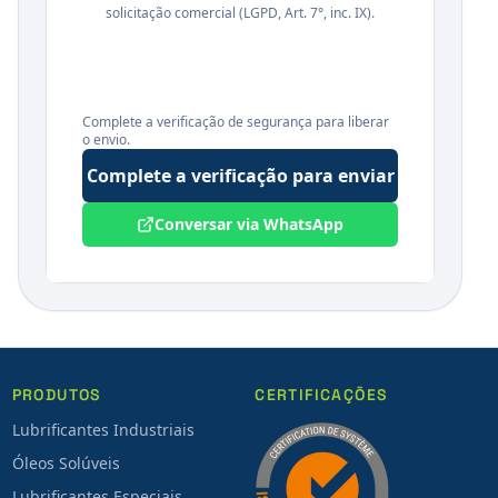
solicitação comercial (LGPD, Art. 7°, inc. IX).
Complete a verificação de segurança para liberar
o envio.
Complete a verificação para enviar
Conversar via WhatsApp
PRODUTOS
CERTIFICAÇÕES
Lubrificantes Industriais
Óleos Solúveis
Lubrificantes Especiais