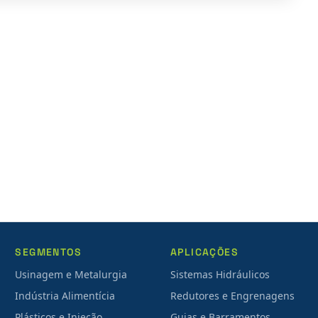
SEGMENTOS
APLICAÇÕES
Usinagem e Metalurgia
Sistemas Hidráulicos
Indústria Alimentícia
Redutores e Engrenagens
Plásticos e Injeção
Guias e Barramentos