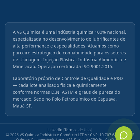
A VS Química é uma indústria química 100% nacional,
especializada no desenvolvimento de lubrificantes de
alta performance e especialidades. Atuamos como
parceiro estratégico de confiabilidade para os setores
de Usinagem, Injeção Plástica, Indústria Alimentícia e
Mineração. Operação certificada ISO 9001:2015.
Laboratório próprio de Controle de Qualidade e P&D
— cada lote analisado física e quimicamente
conforme normas DIN, ASTM e graus de pureza do
mercado. Sede no Polo Petroquímico de Capuava,
Mauá-SP.
LinkedIn
|
Termos de Uso
|
©
2026
VS Química Indústria e Comércio LTDA · CNPJ 10.707.645/0001-12
|
Químico Responsável: Amauri M. Barbieri (CRQ IV - 04431072)
|