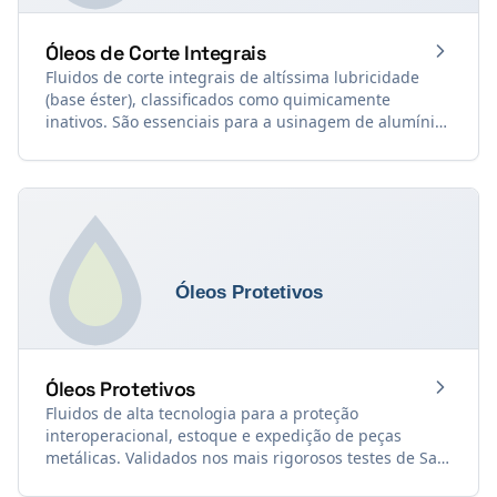
Óleos de Corte Integrais
Fluidos de corte integrais de altíssima lubricidade
(base éster), classificados como quimicamente
inativos. São essenciais para a usinagem de alumínio,
cobre, latão e bronze, garantindo acabamento
espelhado, proteção contra o engripamento e zero
escurecimento (manchamento) da peça.
Óleos Protetivos
Fluidos de alta tecnologia para a proteção
interoperacional, estoque e expedição de peças
metálicas. Validados nos mais rigorosos testes de Salt
Spray (Névoa Salina - ASTM B 117), disponíveis em