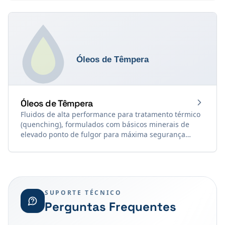
versões desaguantes (expulsam a umidade) e não-
desaguantes, com opções de películas oleosas ou
cerosas.
Óleos de Têmpera
Fluidos de alta performance para tratamento térmico
(quenching), formulados com básicos minerais de
elevado ponto de fulgor para máxima segurança
operacional. Contêm aceleradores de resfriamento e
antioxidantes para assegurar a dureza martensítica
ideal do aço sem causar distorções ou manchas nas
peças.
SUPORTE TÉCNICO
Perguntas Frequentes