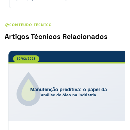
com lubrificação residual leve, facilitando montagem.
Validado em Salt Spray (ASTM B 117): 24 a 48 horas.
CONTEÚDO TÉCNICO
Artigos Técnicos Relacionados
10/02/2025