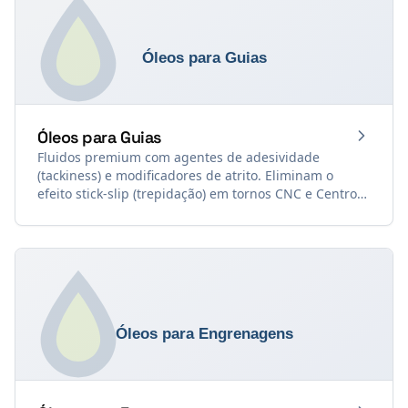
Óleos para Guias
Fluidos premium com agentes de adesividade
(tackiness) e modificadores de atrito. Eliminam o
efeito stick-slip (trepidação) em tornos CNC e Centros
de Usinagem, garantindo precisão nanométrica.
Formulados com base nos requisitos da norma de
referência DIN 51.502 (CGLP).