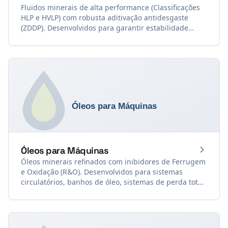
Fluidos minerais de alta performance (Classificações
HLP e HVLP) com robusta aditivação antidesgaste
(ZDDP). Desenvolvidos para garantir estabilidade
térmica, resposta rápida e proteção absoluta de
bombas e servoválvulas sob pressões extremas.
Óleos para Máquinas
Óleos minerais refinados com inibidores de Ferrugem
e Oxidação (R&O). Desenvolvidos para sistemas
circulatórios, banhos de óleo, sistemas de perda total
e comandos hidráulicos de baixa pressão. Formulados
com base nos requisitos da norma de referência DIN
51.524 Parte 1 (HL).