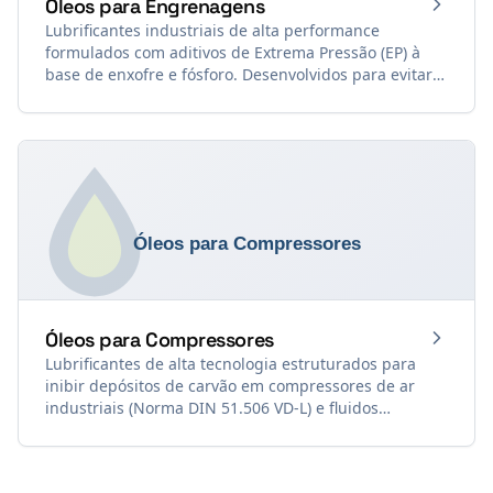
Óleos para Engrenagens
Lubrificantes industriais de alta performance
formulados com aditivos de Extrema Pressão (EP) à
base de enxofre e fósforo. Desenvolvidos para evitar o
desgaste, o micropitting e a solda a frio sob severas
cargas de choque. Formulados com base nos
requisitos da norma de referência DIN 51.517 Parte 3
(CLP).
Óleos para Compressores
Lubrificantes de alta tecnologia estruturados para
inibir depósitos de carvão em compressores de ar
industriais (Norma DIN 51.506 VD-L) e fluidos
frigoríficos de baixíssimo ponto de fluidez compatíveis
com gás amônia (Norma DIN 51.503).