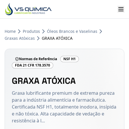
Ir para o conteúdo principal
Home
Produtos
Óleos Brancos e Vaselinas
Graxas Atóxicas
GRAXA ATÓXICA
Normas de Referência
NSF H1
FDA 21 CFR 178.3570
GRAXA ATÓXICA
Graxa lubrificante premium de extrema pureza
para a indústria alimentícia e farmacêutica.
Certificada NSF H1, totalmente inodora, insípida
e não tóxica. Alta capacidade de vedação e
resistência à l...