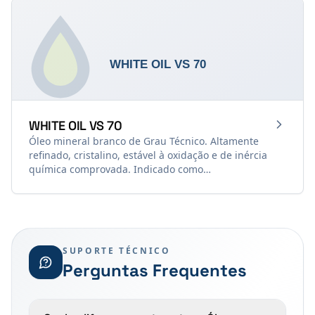
pomadas farmacêuticas.
WHITE OIL VS 70
Óleo mineral branco de Grau Técnico. Altamente
refinado, cristalino, estável à oxidação e de inércia
química comprovada. Indicado como
plastificante/extensor em plásticos e borrachas, e
como lubrificante limpo em máquinas têxteis e de
embalagens onde óleos escuros mancham o produto
final.
SUPORTE TÉCNICO
Perguntas Frequentes