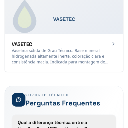
produtos de cuidados pessoais.
VASETEC
Vaselina sólida de Grau Técnico. Base mineral
hidrogenada altamente inerte, coloração clara e
consistência macia. Indicada para montagem de
anéis O-ring, retentores e vedantes de borracha sem
degradar o elastômero, proteção anticorrosiva,
amaciamento têxtil e lubrificação onde graxas escuras
causariam manchamento.
SUPORTE TÉCNICO
Perguntas Frequentes
Qual a diferença técnica entre a