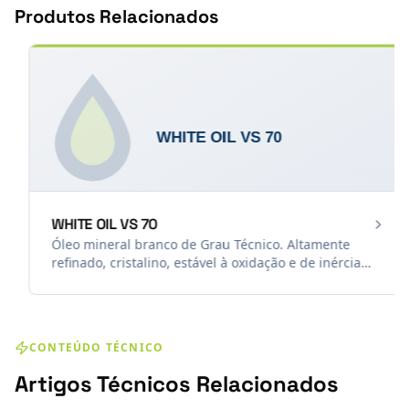
Produtos Relacionados
WHITE OIL VS 70
Óleo mineral branco de Grau Técnico. Altamente
refinado, cristalino, estável à oxidação e de inércia
química comprovada. Indicado como
plastificante/extensor em plásticos e borrachas, e
como lubrificante limpo em máquinas têxteis e de
embalagens onde óleos escuros mancham o produto
CONTEÚDO TÉCNICO
final.
Artigos Técnicos Relacionados