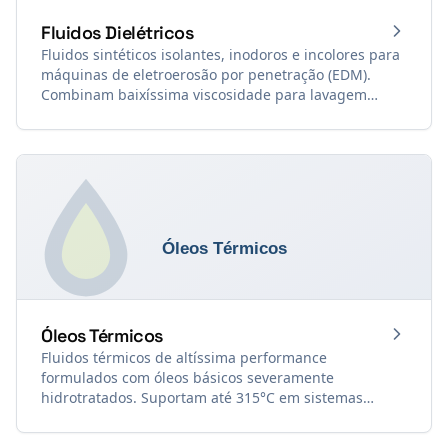
Fluidos Dielétricos
Fluidos sintéticos isolantes, inodoros e incolores para
máquinas de eletroerosão por penetração (EDM).
Combinam baixíssima viscosidade para lavagem
rápida do gap e altíssimo ponto de fulgor (até 150°C)
para máxima segurança contra incêndios.
Óleos Térmicos
Fluidos térmicos de altíssima performance
formulados com óleos básicos severamente
hidrotratados. Suportam até 315°C em sistemas
fechados sem sofrer craqueamento, garantindo
máxima eficiência energética, estabilidade oxidativa e