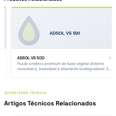
ADSOL VS 500
Fluido sintético premium de base vegetal (ésteres
renováveis), bioestável e altamente biodegradável. Em
testes de campo, aumentou a vida útil do reservatório
em até 233%, reduzindo drasticamente o TCO e o
volume de efluentes. Formulado para usinagem
severa de metais ferrosos — não recomendado para
CONTEÚDO TÉCNICO
ligas de alumínio e metais amarelos.
Artigos Técnicos Relacionados