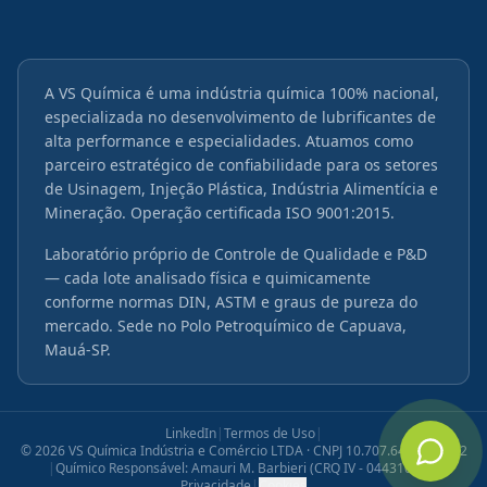
A VS Química é uma indústria química 100% nacional,
especializada no desenvolvimento de lubrificantes de
alta performance e especialidades. Atuamos como
parceiro estratégico de confiabilidade para os setores
de Usinagem, Injeção Plástica, Indústria Alimentícia e
Mineração. Operação certificada ISO 9001:2015.
Laboratório próprio de Controle de Qualidade e P&D
— cada lote analisado física e quimicamente
conforme normas DIN, ASTM e graus de pureza do
mercado. Sede no Polo Petroquímico de Capuava,
Mauá-SP.
LinkedIn
|
Termos de Uso
|
©
2026
VS Química Indústria e Comércio LTDA · CNPJ 10.707.645/0001-12
|
Químico Responsável: Amauri M. Barbieri (CRQ IV - 04431072)
|
Privacidade
|
Cookies