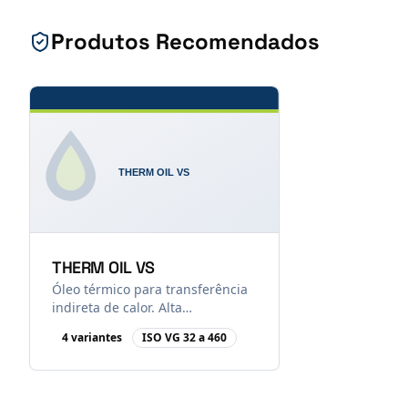
Produtos Recomendados
THERM OIL VS
Óleo térmico para transferência
indireta de calor. Alta
estabilidade oxidativa e
4
variante
s
ISO VG 32 a 460
resistência ao craqueamento em
sistemas fechados, com
operação de até 315°C (conforme
condições do sistema).