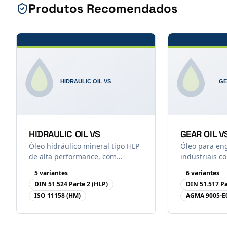
Produtos Recomendados
HIDRAULIC OIL VS
GEAR OIL V
Óleo hidráulico mineral tipo HLP
Óleo para en
de alta performance, com
industriais c
aditivação anti-desgaste (ZDDP),
Extrema Press
5
variante
s
6
variante
s
antioxidante e antiespumante.
enxofre-fósfo
DIN 51.524 Parte 2 (HLP)
DIN 51.517 Pa
Ref. norma DIN 51.524 Parte 2
51.517 Parte 3
ISO 11158 (HM)
AGMA 9005-E
(HLP).