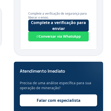
Complete a verificação de segurança para
liberar o envio.
Complete a verificação para
enviar
Conversar via WhatsApp
Atendimento Imediato
Precisa de uma análise específica para sua
operação de
mineração
?
Falar com especialista