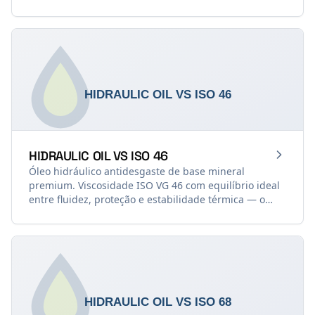
excelente controle de aeração (Air Release). Ideal para
maquinários modernos de alta ciclagem com folgas
dimensionais justas (DIN 51.524 Parte 2 — HLP).
HIDRAULIC OIL VS ISO 46
Óleo hidráulico antidesgaste de base mineral
premium. Viscosidade ISO VG 46 com equilíbrio ideal
entre fluidez, proteção e estabilidade térmica — o
padrão mais universal para sistemas hidráulicos
industriais (DIN 51.524 Parte 2 — HLP).