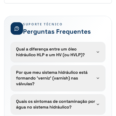
a manutenção de uma película lubrificante espessa é
crítica (DIN 51.524 Parte 2 — HLP).
SUPORTE TÉCNICO
Perguntas Frequentes
Qual a diferença entre um óleo
hidráulico HLP e um HV (ou HVLP)?
Por que meu sistema hidráulico está
formando 'verniz' (varnish) nas
válvulas?
Quais os sintomas de contaminação por
água no sistema hidráulico?